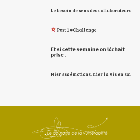
Le besoin de sens des collaborateurs
Post 1 #Challenge
𝗘𝘁 𝘀𝗶 𝗰𝗲𝘁𝘁𝗲 𝘀𝗲𝗺𝗮𝗶𝗻𝗲 𝗼𝗻 𝗹â𝗰𝗵𝗮𝗶𝘁
𝗽𝗿𝗶𝘀𝗲 ,
Nier ses émotions, nier la vie en soi