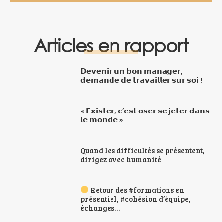
Articles en rapport
𝗗𝗲𝘃𝗲𝗻𝗶𝗿 𝘂𝗻 𝗯𝗼𝗻 𝗺𝗮𝗻𝗮𝗴𝗲𝗿,
𝗱𝗲𝗺𝗮𝗻𝗱𝗲 𝗱𝗲 𝘁𝗿𝗮𝘃𝗮𝗶𝗹𝗹𝗲𝗿 𝘀𝘂𝗿 𝘀𝗼𝗶 !
« 𝗘𝘅𝗶𝘀𝘁𝗲𝗿, 𝗰’𝗲𝘀𝘁 𝗼𝘀𝗲𝗿 𝘀𝗲 𝗷𝗲𝘁𝗲𝗿 𝗱𝗮𝗻𝘀
𝗹𝗲 𝗺𝗼𝗻𝗱𝗲 »
Quand les difficultés se présentent,
dirigez avec humanité
Retour des #formations en
présentiel, #cohésion d’équipe,
échanges…