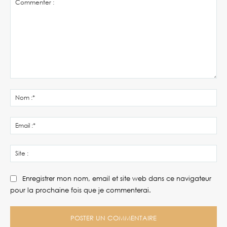
Commenter
:
No
:*
Ema
:*
Site
:
Enregistrer mon nom, email et site web dans ce navigateur
pour la prochaine fois que je commenterai.