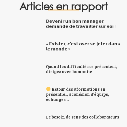
Articles en rapport
𝗗𝗲𝘃𝗲𝗻𝗶𝗿 𝘂𝗻 𝗯𝗼𝗻 𝗺𝗮𝗻𝗮𝗴𝗲𝗿,
𝗱𝗲𝗺𝗮𝗻𝗱𝗲 𝗱𝗲 𝘁𝗿𝗮𝘃𝗮𝗶𝗹𝗹𝗲𝗿 𝘀𝘂𝗿 𝘀𝗼𝗶 !
« 𝗘𝘅𝗶𝘀𝘁𝗲𝗿, 𝗰’𝗲𝘀𝘁 𝗼𝘀𝗲𝗿 𝘀𝗲 𝗷𝗲𝘁𝗲𝗿 𝗱𝗮𝗻𝘀
𝗹𝗲 𝗺𝗼𝗻𝗱𝗲 »
Quand les difficultés se présentent,
dirigez avec humanité
Retour des #formations en
présentiel, #cohésion d’équipe,
échanges…
Le besoin de sens des collaborateurs