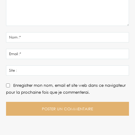
Commenter
:
No
:*
Ema
:*
Site
:
Enregistrer mon nom, email et site web dans ce navigateur
pour la prochaine fois que je commenterai.