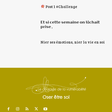
Post 1 #Challenge
𝗘𝘁 𝘀𝗶 𝗰𝗲𝘁𝘁𝗲 𝘀𝗲𝗺𝗮𝗶𝗻𝗲 𝗼𝗻 𝗹â𝗰𝗵𝗮𝗶𝘁
𝗽𝗿𝗶𝘀𝗲 ,
Nier ses émotions, nier la vie en soi
Oser être soi