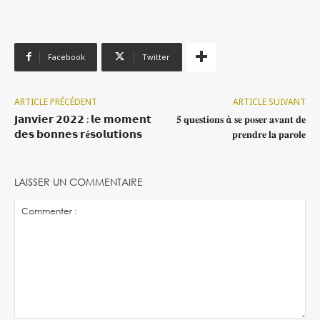
Facebook
Twitter
ARTICLE PRÉCÉDENT
ARTICLE SUIVANT
𝗝𝗮𝗻𝘃𝗶𝗲𝗿 𝟮𝟬𝟮𝟮 : 𝗹𝗲 𝗺𝗼𝗺𝗲𝗻𝘁
𝟓 𝐪𝐮𝐞𝐬𝐭𝐢𝐨𝐧𝐬 à 𝐬𝐞 𝐩𝐨𝐬𝐞𝐫 𝐚𝐯𝐚𝐧𝐭 𝐝𝐞
𝗱𝗲𝘀 𝗯𝗼𝗻𝗻𝗲𝘀 𝗿é𝘀𝗼𝗹𝘂𝘁𝗶𝗼𝗻𝘀
𝐩𝐫𝐞𝐧𝐝𝐫𝐞 𝐥𝐚 𝐩𝐚𝐫𝐨𝐥𝐞
LAISSER UN COMMENTAIRE