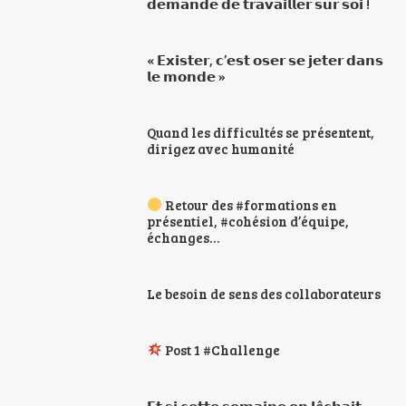
𝗱𝗲𝗺𝗮𝗻𝗱𝗲 𝗱𝗲 𝘁𝗿𝗮𝘃𝗮𝗶𝗹𝗹𝗲𝗿 𝘀𝘂𝗿 𝘀𝗼𝗶 !
« 𝗘𝘅𝗶𝘀𝘁𝗲𝗿, 𝗰’𝗲𝘀𝘁 𝗼𝘀𝗲𝗿 𝘀𝗲 𝗷𝗲𝘁𝗲𝗿 𝗱𝗮𝗻𝘀
𝗹𝗲 𝗺𝗼𝗻𝗱𝗲 »
Quand les difficultés se présentent,
dirigez avec humanité
Retour des #formations en
présentiel, #cohésion d’équipe,
échanges…
Le besoin de sens des collaborateurs
Post 1 #Challenge
𝗘𝘁 𝘀𝗶 𝗰𝗲𝘁𝘁𝗲 𝘀𝗲𝗺𝗮𝗶𝗻𝗲 𝗼𝗻 𝗹â𝗰𝗵𝗮𝗶𝘁