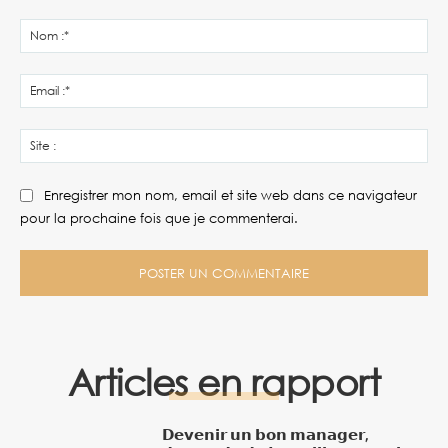
Commenter
:
No
:*
Ema
:*
Site
:
Enregistrer mon nom, email et site web dans ce navigateur
pour la prochaine fois que je commenterai.
Articles en rapport
𝗗𝗲𝘃𝗲𝗻𝗶𝗿 𝘂𝗻 𝗯𝗼𝗻 𝗺𝗮𝗻𝗮𝗴𝗲𝗿,