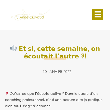
𝗘𝘁 𝘀𝗶, 𝗰𝗲𝘁𝘁𝗲 𝘀𝗲𝗺𝗮𝗶𝗻𝗲, 𝗼𝗻
é𝗰𝗼𝘂𝘁𝗮𝗶𝘁 𝗹’𝗮𝘂𝘁𝗿𝗲 ?!
10 JANVIER 2022
Qu’est ce que l’écoute active ? Dans le cadre d’un
coaching professionnel, c’est une posture que je pratique
bien-sûr. Il s’agit d’écouter: